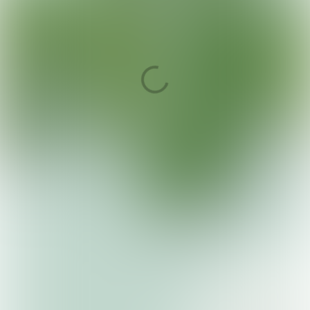
Meijers gaat
verantwoord verder